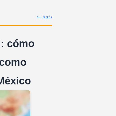
← Atrás
l: cómo
o como
México